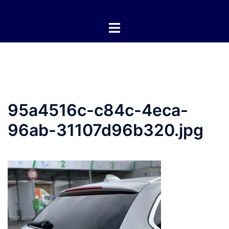
Zum
Inhalt
springen
95a4516c-c84c-4eca-
96ab-31107d96b320.jpg